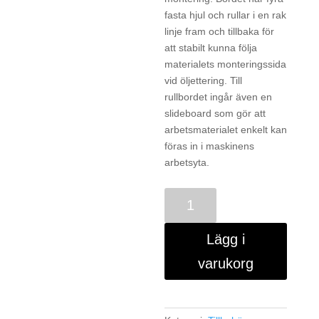
fasta hjul och rullar i en rak
linje fram och tillbaka för
att stabilt kunna följa
materialets monteringssida
vid öljettering. Till
rullbordet ingår även en
slideboard som gör att
arbetsmaterialet enkelt kan
föras in i maskinens
arbetsyta.
Bold
X10
Rullbord
Lägg i
mängd
varukorg