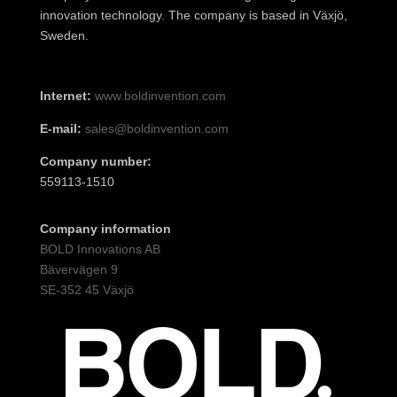
innovation technology. The company is based in Växjö,
Sweden.
Internet:
www.boldinvention.com
E-mail:
sales@boldinvention.com
Company number:
559113-1510
Company information
BOLD Innovations AB
Bävervägen 9
SE-352 45 Växjö